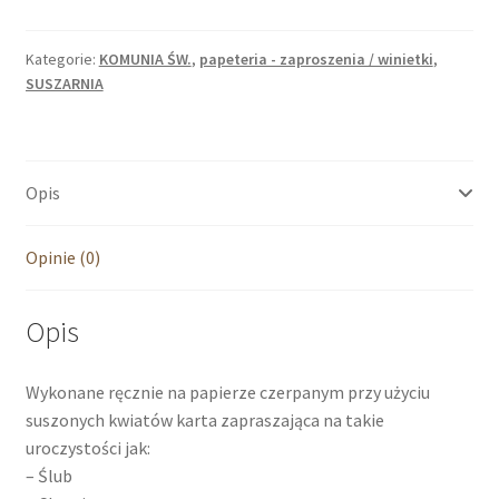
-
Skrzydła
Anioła
Kategorie:
KOMUNIA ŚW.
,
papeteria - zaproszenia / winietki
,
SUSZARNIA
DL
Opis
Opinie (0)
Opis
Wykonane ręcznie na papierze czerpanym przy użyciu
suszonych kwiatów karta zapraszająca na takie
uroczystości jak:
– Ślub