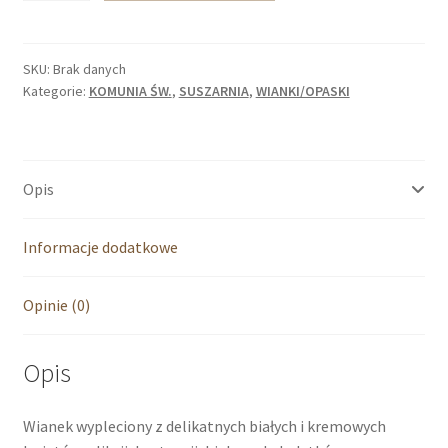
KOMUNIJNY
-
z
SKU:
Brak danych
Kategorie:
KOMUNIA ŚW.
,
SUSZARNIA
,
WIANKI/OPASKI
błękitami
i
różami
Opis
Informacje dodatkowe
Opinie (0)
Opis
Wianek wypleciony z delikatnych białych i kremowych