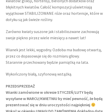
kwiatów: gliksji, hortensji, bielonych dodatków oraz
błękitnych kwiatów. Całość kompozycji uświetniają
wyjątkowe STABILIZOWANE róże oraz hortensje, które w
dotyku są jak świeże rośliny.
Zarówno kwiaty suszone jak i stabiliozwane zachowują
swoje piękno pirzez wiele miesięcy a nawet lat!
Wianek jest lekki, wygodny. Ozdoba ma budowę otwartą,
przez co dopasowuje się do rozmiaru głowy.
Starannie przechowany będzie pamiątką na lata.
Wykończony białą, szyfonową wstążką.
PRZEDSPRZEDAŻ
Wianki zamówione w okresie STYCZEŃ/LUTY będą
wysyłane w MARCU/KWIETNIU by mieć pewność, że będą
prezentować się w dniu uroczystości najpiękniej
Wskaż w okienku UWAGI DO ZAMÓWIENIA dokładną datę