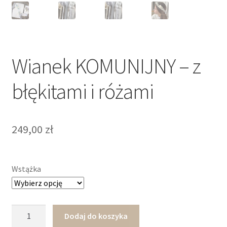
Wianek KOMUNIJNY – z
błękitami i różami
249,00
zł
Wstążka
ilość
Dodaj do koszyka
Wianek