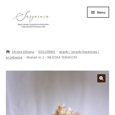
Przejdź
Przejdź
Menu
do
do
nawigacji
treści
Rozwiń
DEKORACJE I OZDOBY
podmen
Rozwiń
Strona główna
SUSZARNIA
wianki / opaski kwiatowe /
KURSY/warsztaty
podmen
grzebienie
Wianek nr 2 – WŁOSKA TERAKOTA
OBRAZY KWIATOWE
BOTANICZNE FORMY WITRAŻOWE
O NAS