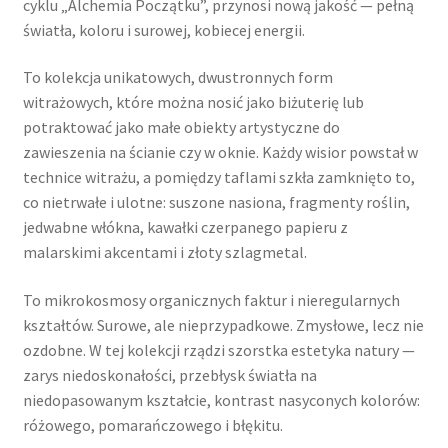
cyklu „Alchemia Początku”, przynosi nową jakość — pełną
światła, koloru i surowej, kobiecej energii.
To kolekcja unikatowych, dwustronnych form
witrażowych, które można nosić jako biżuterię lub
potraktować jako małe obiekty artystyczne do
zawieszenia na ścianie czy w oknie. Każdy wisior powstał w
technice witrażu, a pomiędzy taflami szkła zamknięto to,
co nietrwałe i ulotne: suszone nasiona, fragmenty roślin,
jedwabne włókna, kawałki czerpanego papieru z
malarskimi akcentami i złoty szlagmetal.
To mikrokosmosy organicznych faktur i nieregularnych
kształtów. Surowe, ale nieprzypadkowe. Zmysłowe, lecz nie
ozdobne. W tej kolekcji rządzi szorstka estetyka natury —
zarys niedoskonałości, przebłysk światła na
niedopasowanym kształcie, kontrast nasyconych kolorów:
różowego, pomarańczowego i błękitu.