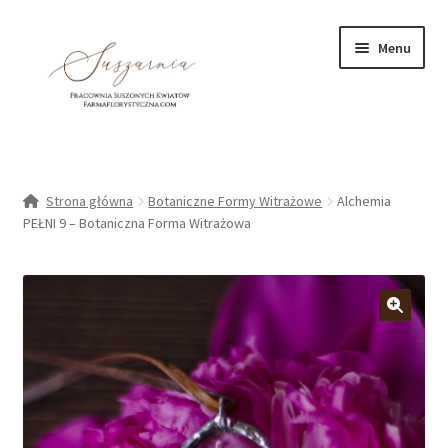
Przejdź
Przejdź
Menu
do
do
nawigacji
treści
Rozwiń
DEKORACJE I OZDOBY
podmen
Rozwiń
Strona główna
Botaniczne Formy Witrażowe
Alchemia
KURSY/warsztaty
podmen
PEŁNI 9 – Botaniczna Forma Witrażowa
OBRAZY KWIATOWE
BOTANICZNE FORMY WITRAŻOWE
O NAS