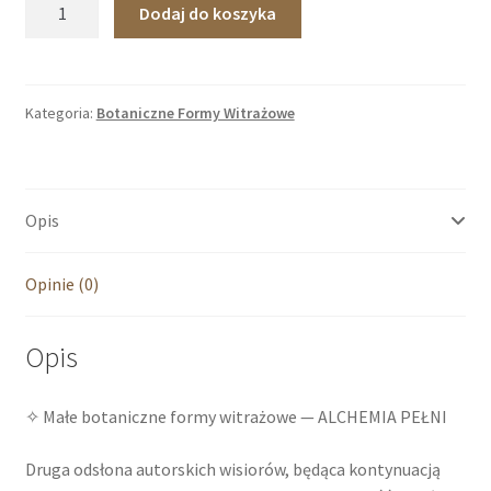
ilość
Dodaj do koszyka
Alchemia
PEŁNI
9
-
Kategoria:
Botaniczne Formy Witrażowe
Botaniczna
Forma
Witrażowa
Opis
Opinie (0)
Opis
✧ Małe botaniczne formy witrażowe — ALCHEMIA PEŁNI
Druga odsłona autorskich wisiorów, będąca kontynuacją